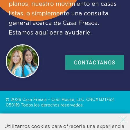
planos, nuestro movimiento en casas
listas, o simplemente una consulta
general acerca de Casa Fresca.
Estamos aquí para ayudarle.
CONTÁCTANOS
©
2026
Casa Fresca – Cool House, LLC. CRC#1331762.
050119 Todos los derechos reservados.
|
Política de privacidad
Política de privacidad de SMS
Utilizamos cookies para ofrecerle una experiencia