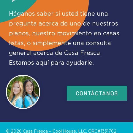
Háganos saber si usted tiene una
pregunta acerca de uno de nuestros
planos, nuestro movimiento en casas
listas, o simplemente una consulta
general acerca de Casa Fresca.
Estamos aquí para ayudarle.
CONTÁCTANOS
©
2026
Casa Fresca – Cool House, LLC. CRC#1331762.