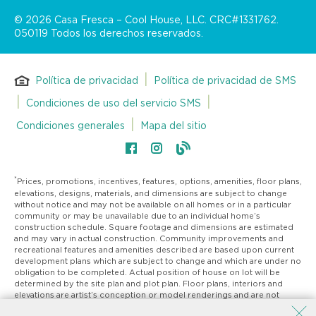
©
2026
Casa Fresca – Cool House, LLC. CRC#1331762.
050119 Todos los derechos reservados.
|
Política de privacidad
Política de privacidad de SMS
|
|
Condiciones de uso del servicio SMS
|
Condiciones generales
Mapa del sitio
*
Prices, promotions, incentives, features, options, amenities, floor plans,
elevations, designs, materials, and dimensions are subject to change
without notice and may not be available on all homes or in a particular
community or may be unavailable due to an individual home’s
construction schedule. Square footage and dimensions are estimated
and may vary in actual construction. Community improvements and
recreational features and amenities described are based upon current
development plans which are subject to change and which are under no
obligation to be completed. Actual position of house on lot will be
determined by the site plan and plot plan. Floor plans, interiors and
elevations are artist’s conception or model renderings and are not
intended to show specific detailing. Community Association may be