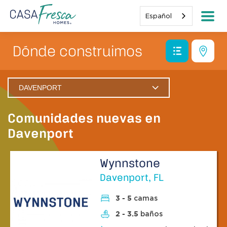
Español
Dónde construimos
DAVENPORT
Winter Haven
Comunidades nuevas en
Davenport
Davenport
Ciudad de Haines
Wynnstone
Lago Hamilton
Davenport, FL
Lago Alfred
camas
3 - 5
baños
2 - 3.5